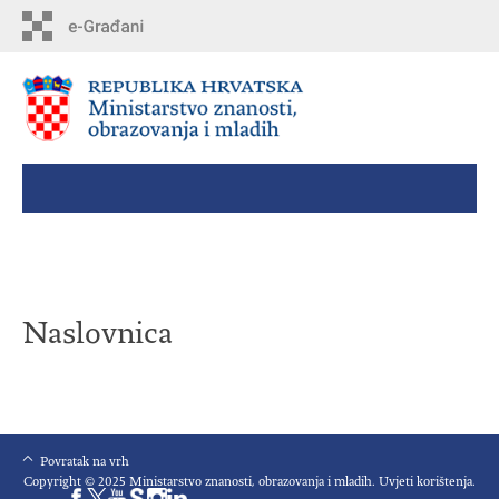
Skip
to
main
content
Naslovnica
Povratak na vrh
Copyright © 2025 Ministarstvo znanosti, obrazovanja i mladih.
Uvjeti korištenja
.